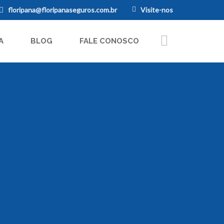
floripana@floripanaseguros.com.br
Visite-nos
A
BLOG
FALE CONOSCO