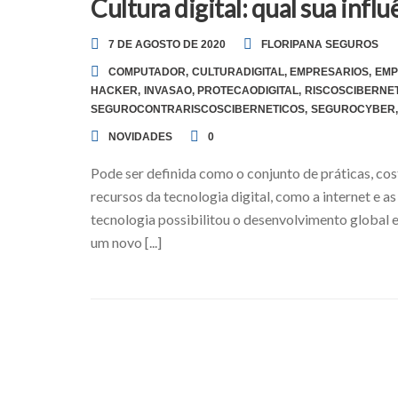
Cultura digital: qual sua infl
7 DE AGOSTO DE 2020
FLORIPANA SEGUROS
COMPUTADOR
,
CULTURADIGITAL
,
EMPRESARIOS
,
EMP
HACKER
,
INVASAO
,
PROTECAODIGITAL
,
RISCOSCIBERNE
SEGUROCONTRARISCOSCIBERNETICOS
,
SEGUROCYBER
,
NOVIDADES
0
Pode ser definida como o conjunto de práticas, cos
recursos da tecnologia digital, como a internet e 
tecnologia possibilitou o desenvolvimento global
um novo [...]